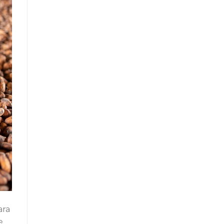
ara
e