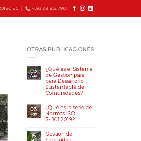
UISO.EC
+593 98 852 7867
OTRAS PUBLICACIONES
¿Qué es el Sistema
03
de Gestión para
Ago
para Desarrollo
Sustentable de
Comunidades?
¿Qué es la serie de
03
Normas ISO
Ago
34101:2019?
Gestión de
15
Seguridad
Abr