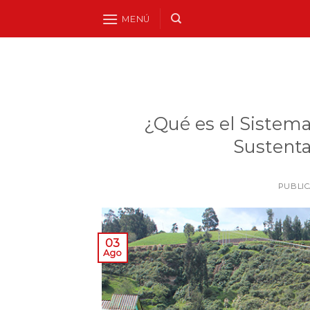
Skip
MENÚ
to
content
¿Qué es el Sistema
Sustent
PUBLI
03
Ago