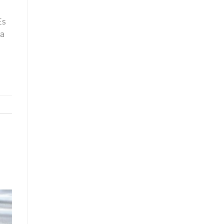
Es
la